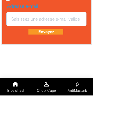
Adresse e-mail
Envoyer
Trips chast
Choix Cage
AntiMasturb
Comme tu peux le voir notre site (landing
page) est totalement hébergé sur un CMS à
grande notoriété. Nous avons voulu
externaliser notre vitrine publique afin que