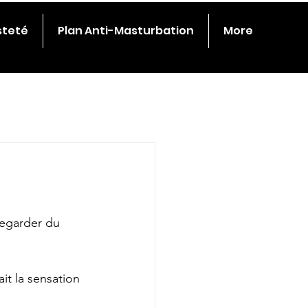
steté
Plan Anti-Masturbation
More
regarder du 
it la sensation 