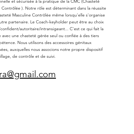
nnelle et sécurisée à la pratique de la CMC (Chasteté
 Contrôlée ). Notre rôle est déterminant dans la réussite
steté Masculine Contrôlée même lorsqu'elle s'organise
utre partenaire. Le Coach-keyholder peut être au choix
onfident/autoritaire/intransigeant... C'est ce qui fait la
e avec une chasteté gérée seul ou confiée à des tiers
étence. Nous utilisons des accessoires génitaux
es, auxquelles nous associons notre propre dispositif
llage, de contrôle et de suivi.
fra@gmail.com