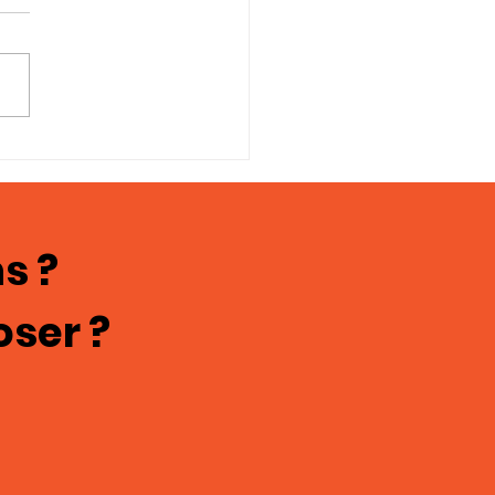
rdant "Norman la
turbation"
s ?
oser ?