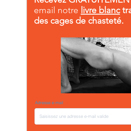
email notre
livre blanc
tr
des cages de chasteté.
Adresse e-mail