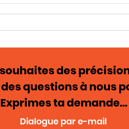
Une cage pour du sexe
En rega
sadomaso
mas
 souhaites des précision
 des questions à nous p
Exprimes ta demande...
Dialogue par e-mail