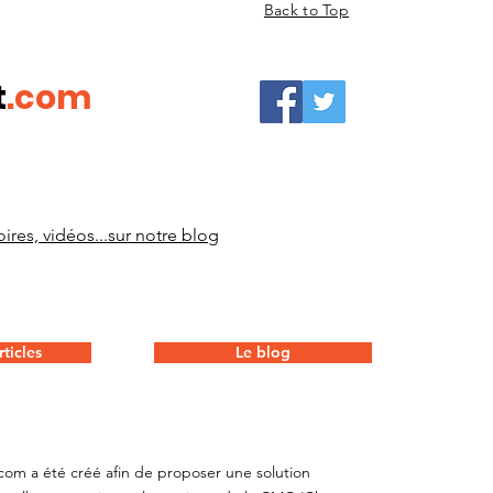
Back to Top
t
.com
ires, vidéos...sur notre blog
ticles
Le blog
com a été créé afin de proposer une solution