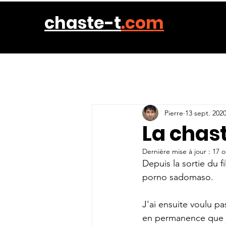
chaste-t
.com
Pierre
13 sept. 202
La chast
Dernière mise à jour :
17 o
Depuis la sortie du 
porno sadomaso. 
J'ai ensuite voulu p
en permanence que j'