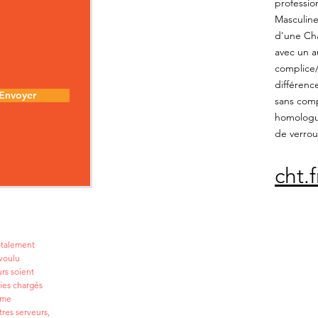
professio
Masculine
d'une Cha
avec un a
complice/c
différenc
Envoyer
sans comp
homologué
de verroui
cht.
totalement
voulu
urs soient
ies chargés
ême
tres serveurs,