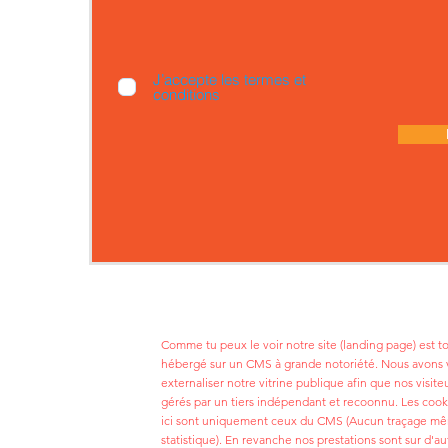
J’accepte les termes et
conditions
Comme tu peux le voir notre site (landing page) est 
hébergé sur un CMS à grande notoriété. Nous avons 
externaliser notre vitrine publique afin que nos visite
gérés par un tiers indépendant et recoonnu. Les cook
ici sont uniquement ceux du CMS (Aucun traçage m
statistique). En revanche nos prestations sont sur d'au