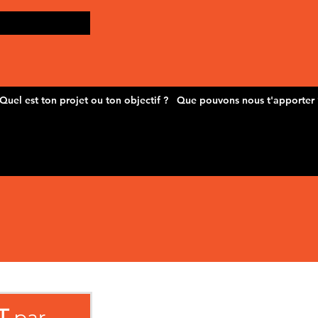
T
par