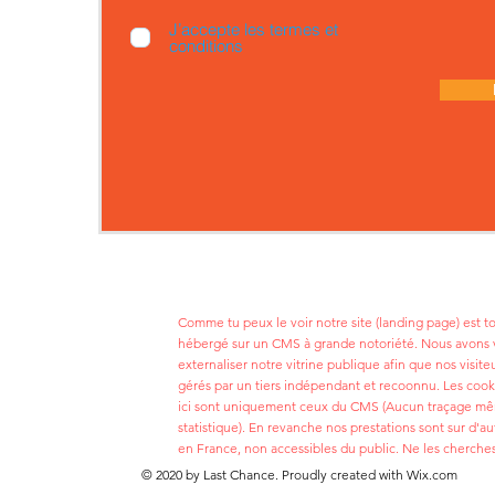
J’accepte les termes et
conditions
Comme tu peux le voir notre site (landing page) est 
hébergé sur un CMS à grande notoriété. Nous avons 
externaliser notre vitrine publique afin que nos visite
gérés par un tiers indépendant et recoonnu. Les cook
ici sont uniquement ceux du CMS (Aucun traçage m
statistique). En revanche nos prestations sont sur d'au
en France, non accessibles du public. Ne les cherches
© 2020 by Last Chance. Proudly created with
Wix.com