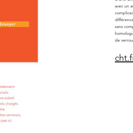
avec un a
complice/c
différenc
Envoyer
sans comp
homologué
de verroui
cht.
totalement
voulu
urs soient
ies chargés
ême
tres serveurs,
 pas ici.