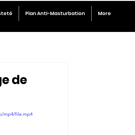
steté
Plan Anti-Masturbation
More
ge de
p/mp4/file.mp4