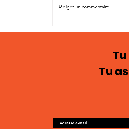
Rédigez un commentaire...
Témoignages en
images; chasteté
masculine 122
Tu
Tu as