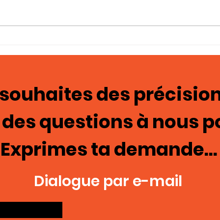
Photo-témoignages
Tém
Cage de chasteté 129
ima
mas
 souhaites des précision
 des questions à nous p
Exprimes ta demande...
Dialogue par e-mail