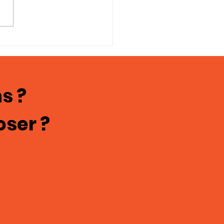
oignages en
ges; chasteté
culine 121
s ?
oser ?