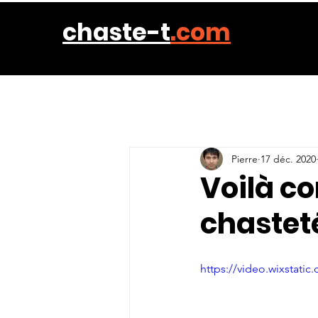
chaste-t
.com
Pierre
17 déc. 2020
Voilà c
chastet
https://video.wixstat