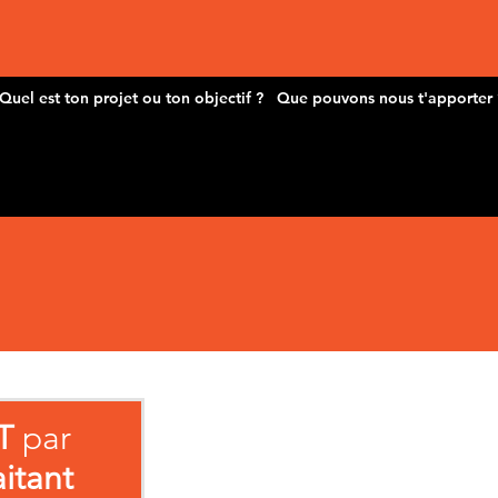
T
par
aitant