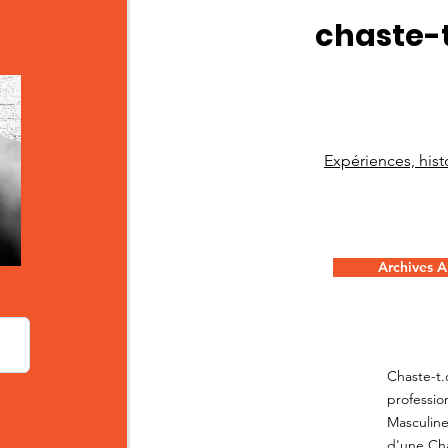
chaste-
Expériences, histo
Archives Ar
Chaste-t.
professio
Masculine
d'une Cha