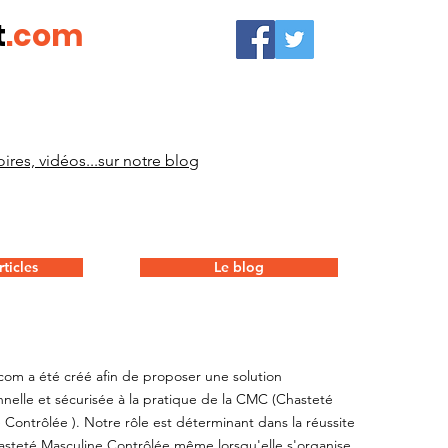
t
.com
ires, vidéos...sur notre blog
ticles
Le blog
com a été créé afin de proposer une solution
nnelle et sécurisée à la pratique de la CMC (Chasteté
 Contrôlée ). Notre rôle est déterminant dans la réussite
steté Masculine Contrôlée même lorsqu'elle s'organise