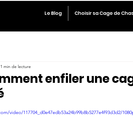
Le Blog
Choisir sa Cage de Cha
1 min de lecture
omment enfiler une ca
é
ic.com/video/117704_d0e47edb53a24b99b8b5277e4f93d3d2/1080