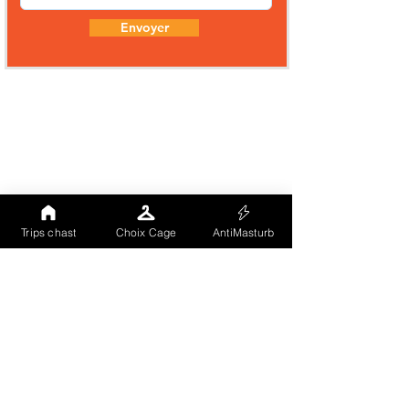
Envoyer
Trips chast
Choix Cage
AntiMasturb
Comme tu peux le voir notre site (landing
page) est totalement hébergé sur un CMS à
grande notoriété. Nous avons voulu
externaliser notre vitrine publique afin que
nos visiteurs soient gérés par un tiers
indépendant et recoonnu. Les cookies
chargés ici sont uniquement ceux du CMS
(Aucun traçage même statistique). En