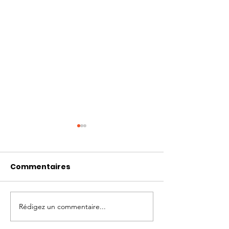
Commentaires
Rédigez un commentaire...
Photo-témoignages
Témoignages
Cage de chasteté 129
images; chas