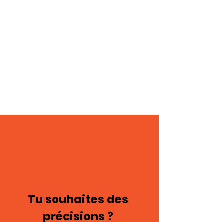
masculine 121
Tu souhaites des
précisions ?