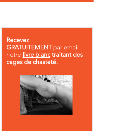
Recevez
GRATUITEMENT
par email
notre
livre blanc
traitant des
cages de chasteté.