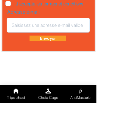
J’accepte les termes et conditions
Adresse e-mail
Envoyer
Trips chast
Choix Cage
AntiMasturb
Comme tu peux le voir notre site (landing
page) est totalement hébergé sur un CMS à
grande notoriété. Nous avons voulu