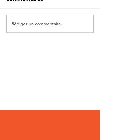
Rédigez un commentaire...
Photo-témoignages
Témoignages
Cage de chasteté 129
images; chas
masculine 121