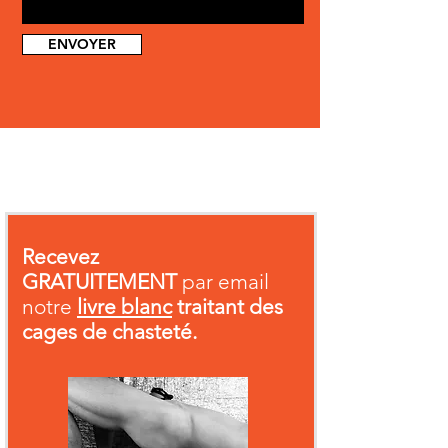
ENVOYER
Recevez
GRATUITEMENT
par email
notre
livre blanc
traitant des
cages de chasteté.