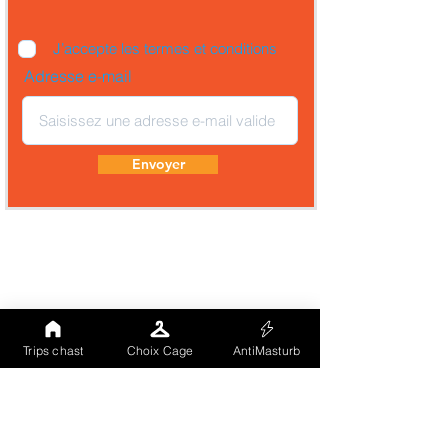
J’accepte les termes et conditions
Adresse e-mail
Envoyer
Trips chast
Choix Cage
AntiMasturb
Comme tu peux le voir notre site (landing
page) est totalement hébergé sur un CMS à