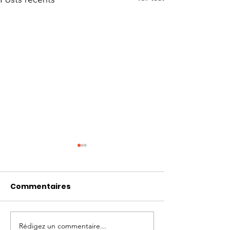
Commentaires
Rédigez un commentaire...
Photo-témoignages
Témoignages