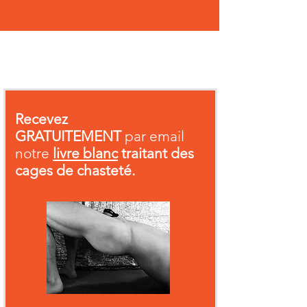
Recevez
GRATUITEMENT
par email
notre
livre blanc
traitant des
cages de chasteté.