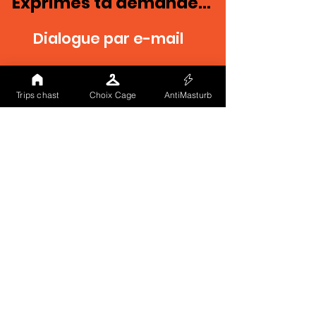
Exprimes ta demande...
Dialogue par e-mail
Trips chast
Choix Cage
AntiMasturb
ENVOYER