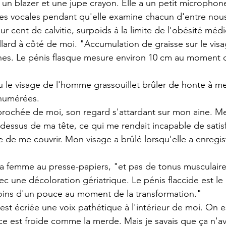
 un blazer et une jupe crayon. Elle a un petit microphone
otes vocales pendant qu'elle examine chacun d'entre nou
r cent de calvitie, surpoids à la limite de l'obésité médic
ard à côté de moi. "Accumulation de graisse sur le visage
ches. Le pénis flasque mesure environ 10 cm au moment d
 vu le visage de l'homme grassouillet brûler de honte à m
énumérées.
pprochée de moi, son regard s'attardant sur mon aine. M
dessus de ma tête, ce qui me rendait incapable de satisf
le de me couvrir. Mon visage a brûlé lorsqu'elle a enregistr
a femme au presse-papiers, "et pas de tonus musculaire.
ec une décoloration gériatrique. Le pénis flaccide est le 
ins d'un pouce au moment de la transformation."
'est écriée une voix pathétique à l'intérieur de moi. On e
èce est froide comme la merde. Mais je savais que ça n'av