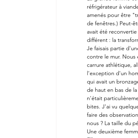
réfrigérateur à viand
amenés pour être "tr
de fenêtres.) Peut-êt
avait été reconverti
différent : la transf
Je faisais partie d'
contre le mur. Nous 
carrure athlétique, a
l'exception d'un ho
qui avait un bronzage
de haut en bas de l
n'était particulièr
bites. J'ai vu quelq
faire des observation
nous ? La taille du pé
Une deuxième femme t