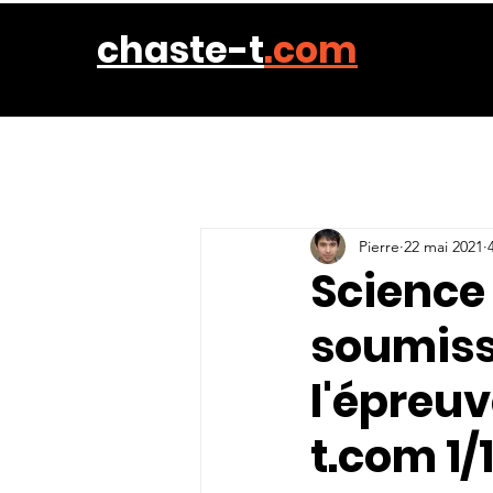
chaste-t
.com
Pierre
22 mai 2021
Science 
soumiss
l'épreu
t.com 1/