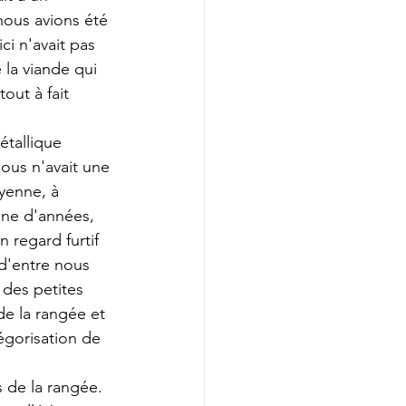
nous avions été 
i n'avait pas 
 la viande qui 
out à fait 
étallique 
ous n'avait une 
oyenne, à 
ne d'années, 
 regard furtif 
d'entre nous 
des petites 
e la rangée et 
tégorisation de 
 de la rangée. 