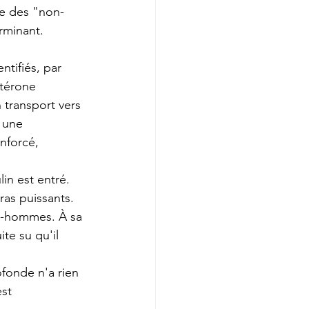
ie des "non-
erminant.
tifiés, par 
térone 
transport vers 
 une 
nforcé, 
in est entré. 
ras puissants. 
n-hommes. À sa 
te su qu'il 
ofonde n'a rien 
st 