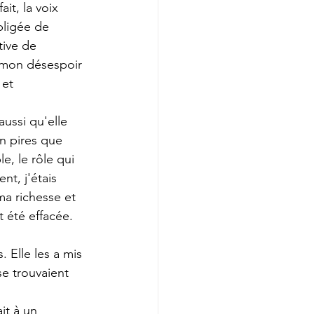
it, la voix 
ligée de 
ive de 
 mon désespoir 
 et 
ussi qu'elle 
n pires que 
e, le rôle qui 
nt, j'étais 
a richesse et 
 été effacée. 
Elle les a mis 
e trouvaient 
it à un 