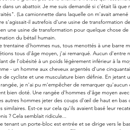
e dans un abattoir. Je me suis demandé si c'était là que 
aités". (La camionnette dans laquelle on m'avait amené ic
re s'agissait-il autrefois d'une usine de transformation de
e en une usine de transformation pour quelque chose de t
ormation du bétail humain.
une trentaine d'hommes nus, tous menottés à une barre m
étions tous d'âge moyen, j'ai remarqué. Aucun d'entre n
llant de l'obésité à un poids légèrement inférieur à la m
mme - un homme aux cheveux argentés d'une cinquantai
 de cycliste et une musculature bien définie. En jetant un
a rangée, je n'ai pu m'empêcher de remarquer qu'aucun 
ement bien doté. Une rangée d'hommes d'âge moyen avec 
ues autres hommes jeter des coups d'œil de haut en bas d
s similaires. Est-ce sur cela qu'ils avaient basé leur reca
nis ? Cela semblait ridicule...
enant un porte-bloc est entrée et se dirige vers le bas