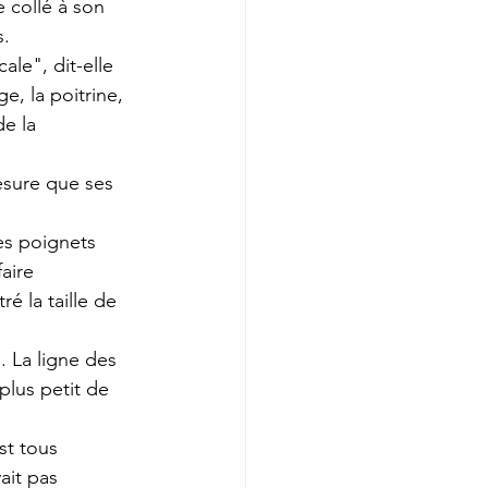
 collé à son 
s.
ale", dit-elle 
, la poitrine, 
e la 
esure que ses 
es poignets 
aire 
é la taille de 
 La ligne des 
plus petit de 
st tous 
ait pas 