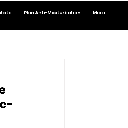
steté
Plan Anti-Masturbation
More
e
te-