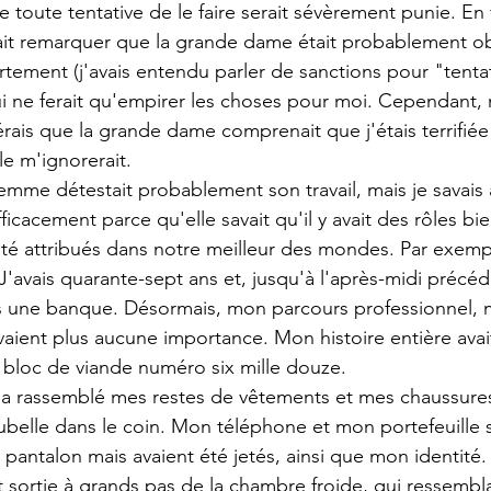
 toute tentative de le faire serait sévèrement punie. En fa
it remarquer que la grande dame était probablement ob
ement (j'avais entendu parler de sanctions pour "tentat
ui ne ferait qu'empirer les choses pour moi. Cependant,
pérais que la grande dame comprenait que j'étais terrifiée
le m'ignorerait.
emme détestait probablement son travail, mais je savais a
cacement parce qu'elle savait qu'il y avait des rôles bie
été attribués dans notre meilleur des mondes. Par exempl
 J'avais quarante-sept ans et, jusqu'à l'après-midi précéde
s une banque. Désormais, mon parcours professionnel, m
vaient plus aucune importance. Mon histoire entière avait
e bloc de viande numéro six mille douze.
 rassemblé mes restes de vêtements et mes chaussures. 
elle dans le coin. Mon téléphone et mon portefeuille s
antalon mais avaient été jetés, ainsi que mon identité.
sortie à grands pas de la chambre froide, qui ressembla