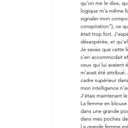
qu'on me le dise, que
logique m'a même fa
signaler mon comport
conspiration"), ce q
était trop fort. J'es
désespérée, et qu'el
Je savais que cette f
s'en accommodait effi
ceux qui lui avaient 
m'avait été attribué.
cadre supérieur dan
mon intelligence n'a
J'étais maintenant l
La femme en blouse a
dans une grande poub
dans mes poches de p
La grande femme est 