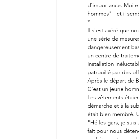
d'importance. Moi e
hommes" - et il sembl
*
Il s'est avéré que no
une série de mesure
dangereusement bas"
un centre de traitem
installation inélucta
patrouillé par des of
Après le départ de Bl
C'est un jeune homme 
Les vêtements étaien
démarche et à la subt
était bien membré. 
"Hé les gars, je suis
fait pour nous déten