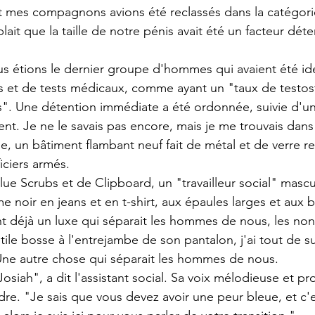
t mes compagnons avions été reclassés dans la catégor
ait que la taille de notre pénis avait été un facteur dét
us étions le dernier groupe d'hommes qui avaient été iden
s et de tests médicaux, comme ayant un "taux de testos
. Une détention immédiate a été ordonnée, suivie d'un 
ent. Je ne le savais pas encore, mais je me trouvais dans
ble, un bâtiment flambant neuf fait de métal et de verre re
ficiers armés.
ue Scrubs et de Clipboard, un "travailleur social" mascul
noir en jeans et en t-shirt, aux épaules larges et aux b
t déjà un luxe qui séparait les hommes de nous, les no
ile bosse à l'entrejambe de son pantalon, j'ai tout de sui
Une autre chose qui séparait les hommes de nous.
 Josiah", a dit l'assistant social. Sa voix mélodieuse et pr
dre. "Je sais que vous devez avoir une peur bleue, et c'e