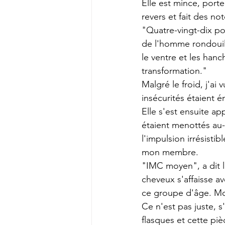
Elle est mince, porte
revers et fait des n
"Quatre-vingt-dix pou
de l'homme rondouill
le ventre et les han
transformation."
Malgré le froid, j'ai
insécurités étaient 
Elle s'est ensuite a
étaient menottés au-
l'impulsion irrésistib
mon membre.
"IMC moyen", a dit l
cheveux s'affaisse av
ce groupe d'âge. Mo
Ce n'est pas juste, s
flasques et cette pi