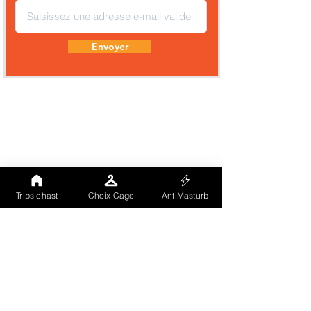
Envoyer
Trips chast
Choix Cage
AntiMasturb
Comme tu peux le voir notre site (landing
page) est totalement hébergé sur un CMS à
grande notoriété. Nous avons voulu
externaliser notre vitrine publique afin que
nos visiteurs soient gérés par un tiers
indépendant et recoonnu. Les cookies