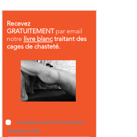
Recevez
GRATUITEMENT
par email
notre
livre blanc
traitant des
cages de chasteté.
J’accepte les termes et conditions
Adresse e-mail