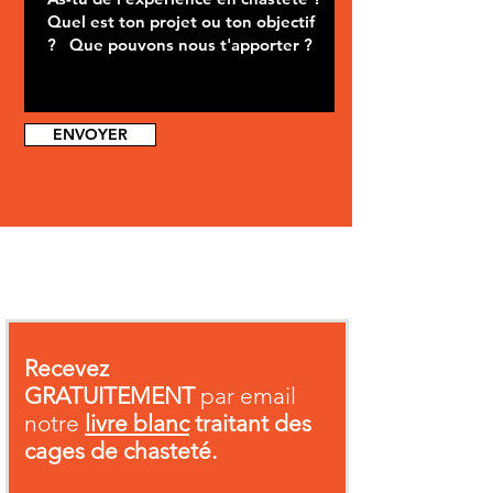
ENVOYER
Recevez
GRATUITEMENT
par email
notre
livre blanc
traitant des
cages de chasteté.