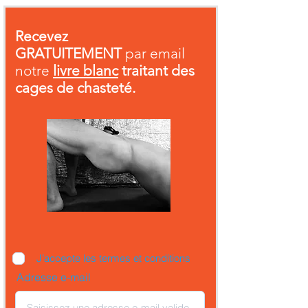
Recevez
GRATUITEMENT
par email
notre
livre blanc
traitant des
cages de chasteté.
J’accepte les termes et conditions
Adresse e-mail