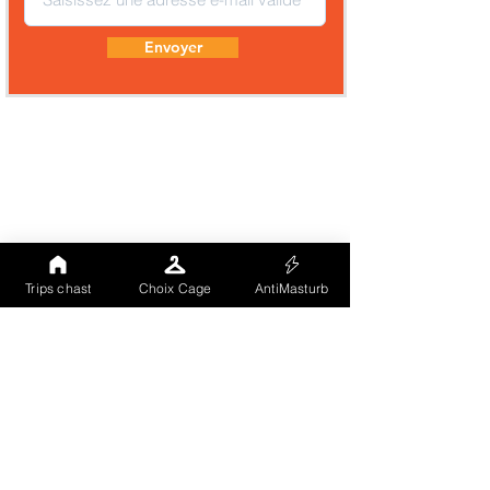
Envoyer
Trips chast
Choix Cage
AntiMasturb
Comme tu peux le voir notre site (landing
page) est totalement hébergé sur un CMS à
grande notoriété. Nous avons voulu
externaliser notre vitrine publique afin que
nos visiteurs soient gérés par un tiers
indépendant et recoonnu. Les cookies
chargés ici sont uniquement ceux du CMS
(Aucun traçage même statistique). En