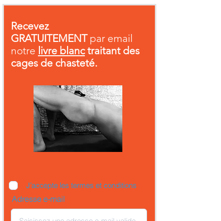
Recevez
GRATUITEMENT
par email
notre
livre blanc
traitant des
cages de chasteté.
J’accepte les termes et conditions
Adresse e-mail