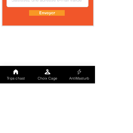
Envoyer
Trips chast
Choix Cage
AntiMasturb
Comme tu peux le voir notre site (landing
page) est totalement hébergé sur un CMS à
grande notoriété. Nous avons voulu
externaliser notre vitrine publique afin que
nos visiteurs soient gérés par un tiers
indépendant et recoonnu. Les cookies
chargés ici sont uniquement ceux du CMS
(Aucun traçage même statistique). En