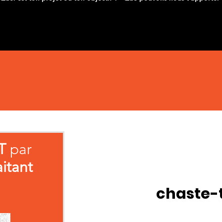
T
par
aitant
chaste-