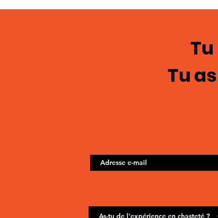
images; chasteté
masculine 122
Tu
Tu as