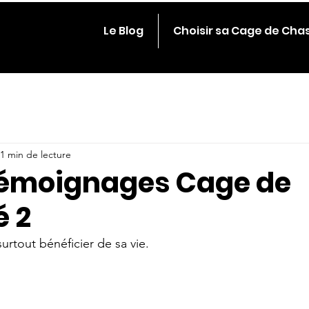
Le Blog
Choisir sa Cage de Cha
1 min de lecture
émoignages Cage de
é 2
urtout bénéficier de sa vie.