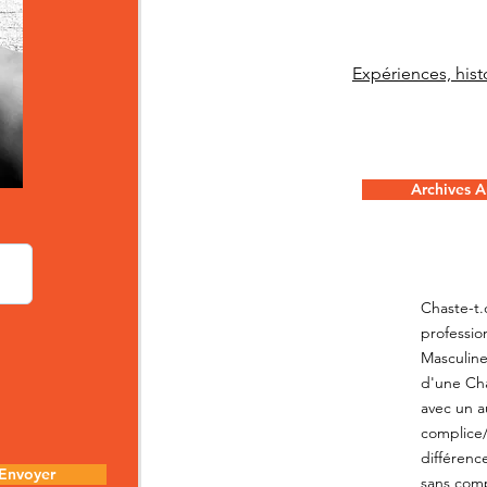
Expériences, histo
Archives Ar
Chaste-t.
professio
Masculine
d'une Cha
avec un a
complice/c
différenc
Envoyer
sans comp