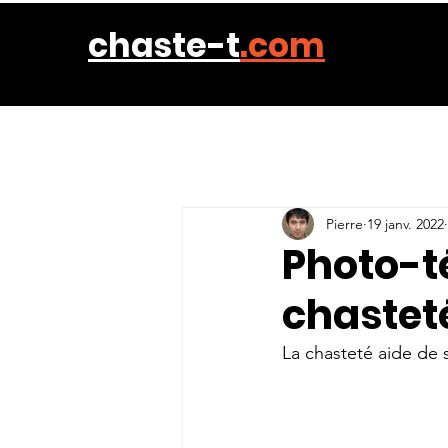
chaste-t
.com
Pierre
19 janv. 2022
Photo-t
chastet
La chasteté aide de s