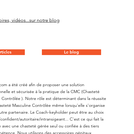
ires, vidéos...sur notre blog
ticles
Le blog
com a été créé afin de proposer une solution
nnelle et sécurisée à la pratique de la CMC (Chasteté
 Contrôlée ). Notre rôle est déterminant dans la réussite
steté Masculine Contrôlée même lorsqu'elle s'organise
utre partenaire. Le Coach-keyholder peut être au choix
onfident/autoritaire/intransigeant... C'est ce qui fait la
e avec une chasteté gérée seul ou confiée à des tiers
étence. Nous utilisons des accessoires génitaux