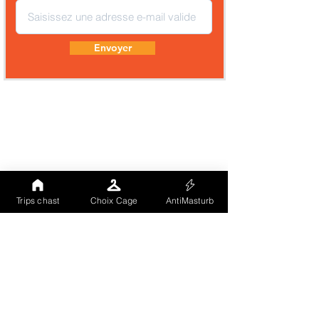
Envoyer
Trips chast
Choix Cage
AntiMasturb
Comme tu peux le voir notre site (landing
page) est totalement hébergé sur un CMS à
grande notoriété. Nous avons voulu
externaliser notre vitrine publique afin que
nos visiteurs soient gérés par un tiers
indépendant et recoonnu. Les cookies