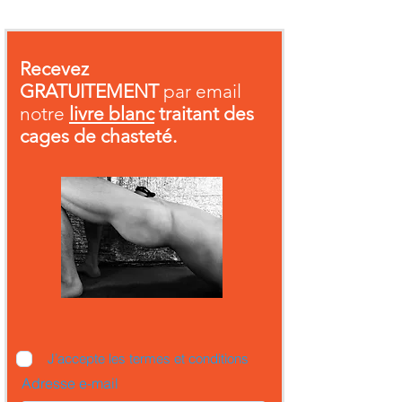
Recevez
GRATUITEMENT
par email
notre
livre blanc
traitant des
cages de chasteté.
J’accepte les termes et conditions
Adresse e-mail