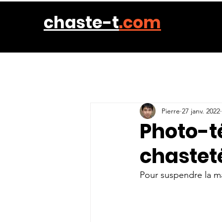
chaste-t
.com
Pierre
27 janv. 2022
Photo-t
chastet
Pour suspendre la mas