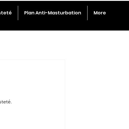
steté
Plan Anti-Masturbation
More
steté.