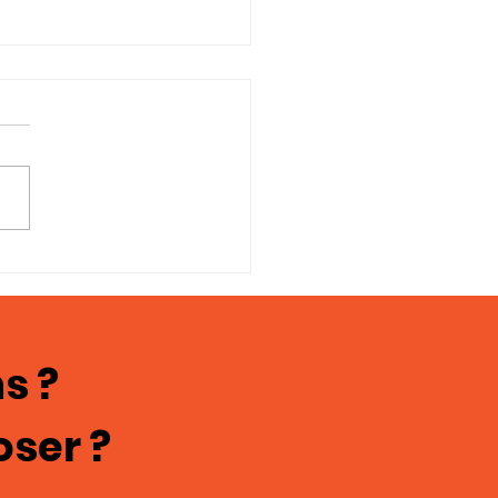
oignages en
ges; chasteté
culine 121
s ?
oser ?