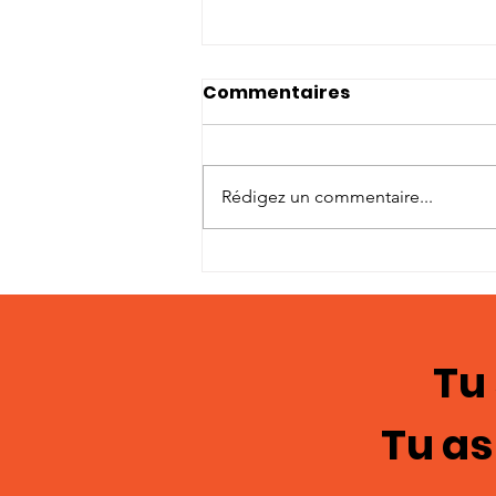
Commentaires
Rédigez un commentaire...
Témoignages en
images; chasteté
masculine 122
Tu
Tu as