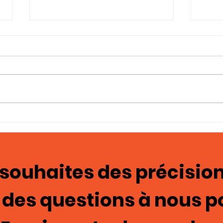
Photo-témoignages
Tém
Cage de chasteté 129
ima
mas
 souhaites des précision
 des questions à nous p