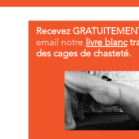
Recevez GRATUITEMEN
email notre
livre blanc
tr
des cages de chasteté.