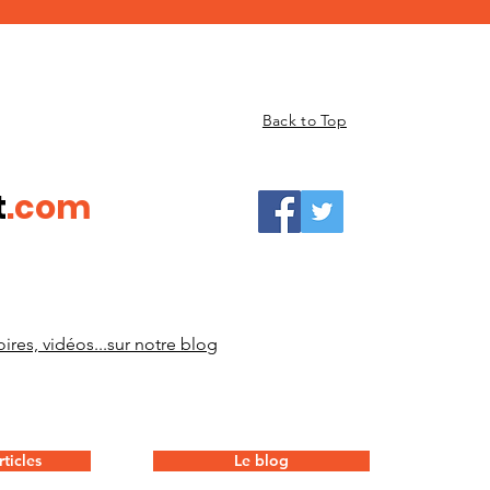
Back to Top
t
.com
ires, vidéos...sur notre blog
ticles
Le blog