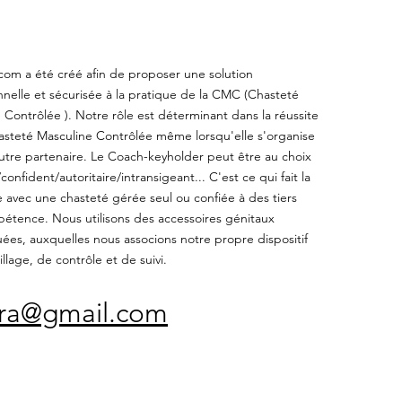
com a été créé afin de proposer une solution
nnelle et sécurisée à la pratique de la CMC (Chasteté
 Contrôlée ). Notre rôle est déterminant dans la réussite
steté Masculine Contrôlée même lorsqu'elle s'organise
utre partenaire. Le Coach-keyholder peut être au choix
onfident/autoritaire/intransigeant... C'est ce qui fait la
e avec une chasteté gérée seul ou confiée à des tiers
étence. Nous utilisons des accessoires génitaux
es, auxquelles nous associons notre propre dispositif
llage, de contrôle et de suivi.
fra@gmail.com