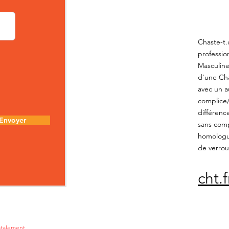
Chaste-t.
professio
Masculine
d'une Cha
avec un a
complice/c
différenc
Envoyer
sans comp
homologué
de verroui
cht.
totalement