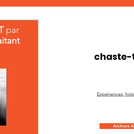
T
par
aitant
chaste-
Expériences, histo
Archives Ar