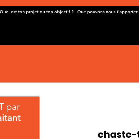
T
par
aitant
chaste-