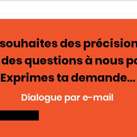
Photo-témoignages
Tém
Cage de chasteté 129
ima
mas
 souhaites des précision
 des questions à nous p
Exprimes ta demande...
Dialogue par e-mail