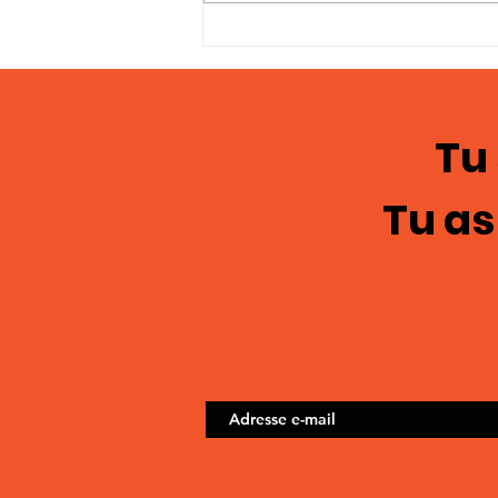
Témoignages en
images; chasteté
masculine 122
Tu
Tu as