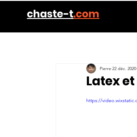
chaste-t
.com
Pierre
22 déc. 2020
Latex et
https://video.wixstat