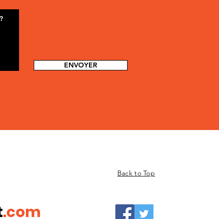
ENVOYER
Back to Top
t
.com