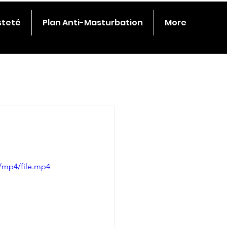
steté
Plan Anti-Masturbation
More
/mp4/file.mp4