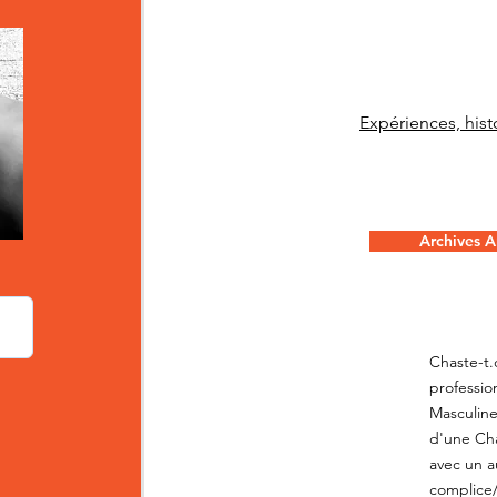
Expériences, histo
Archives Ar
Chaste-t.
professio
Masculine
d'une Cha
avec un a
complice/c