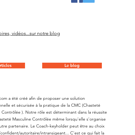
ires, vidéos...sur notre blog
ticles
Le blog
com a été créé afin de proposer une solution
nnelle et sécurisée à la pratique de la CMC (Chasteté
 Contrôlée ). Notre rôle est déterminant dans la réussite
steté Masculine Contrôlée même lorsqu'elle s'organise
utre partenaire. Le Coach-keyholder peut être au choix
onfident/autoritaire/intransigeant... C'est ce qui fait la