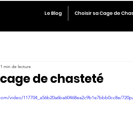
Le Blog
Choisir sa Cage de Cha
1 min de lecture
 cage de chasteté
ic.com/video/117704_a56b20a6ba60468ea2c9b1e7bbb0cc8e/720p