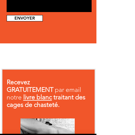
ENVOYER
Recevez
GRATUITEMENT
par email
notre
livre blanc
traitant des
cages de chasteté.