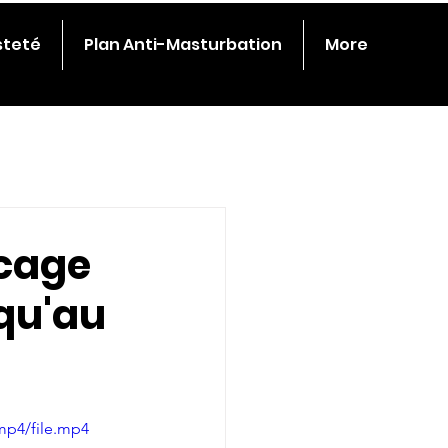
steté
Plan Anti-Masturbation
More
 cage
squ'au
mp4/file.mp4