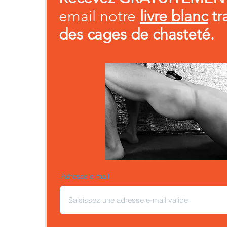
email notre
livre blanc
tr
des cages de chasteté.
Adresse e-mail