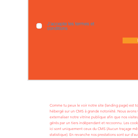
J’accepte les termes et
conditions
Comme tu peux le voir notre site (landing page) est 
hébergé sur un CMS à grande notoriété. Nous avons 
externaliser notre vitrine publique afin que nos visite
gérés par un tiers indépendant et recoonnu. Les cook
ici sont uniquement ceux du CMS (Aucun traçage m
statistique). En revanche nos prestations sont sur d'au