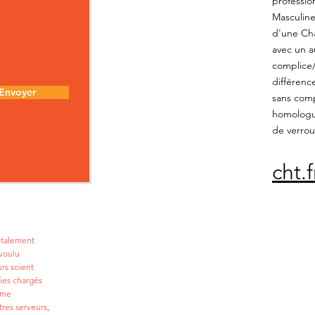
professio
Masculine
d'une Cha
avec un a
complice/c
différenc
Envoyer
sans comp
homologué
de verroui
cht.
totalement
voulu
urs soient
ies chargés
ême
tres serveurs,