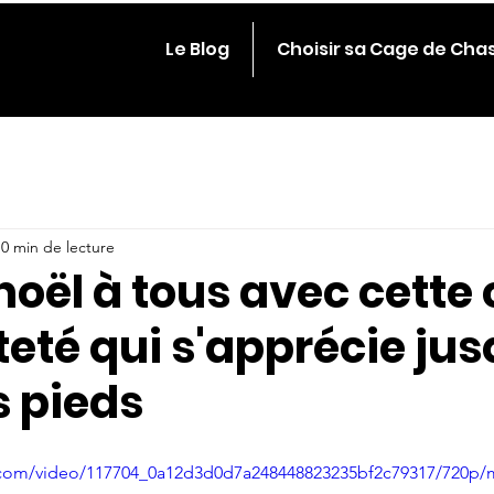
Le Blog
Choisir sa Cage de Cha
0 min de lecture
oël à tous avec cette
eté qui s'apprécie ju
s pieds
ic.com/video/117704_0a12d3d0d7a248448823235bf2c79317/720p/