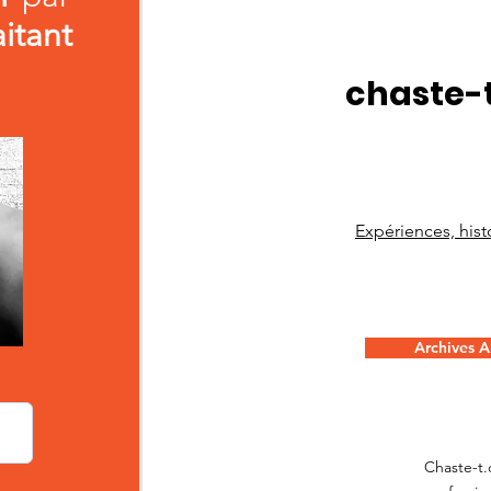
aitant
chaste-
Expériences, histo
Archives Ar
Chaste-t.