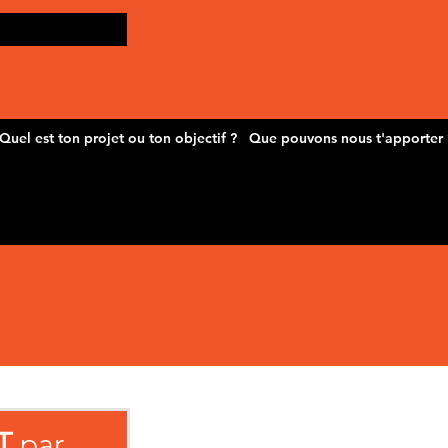
T
par