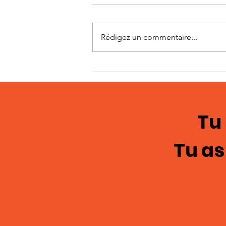
Rédigez un commentaire...
Témoignages en
images; chasteté
masculine 122
Tu
Tu as