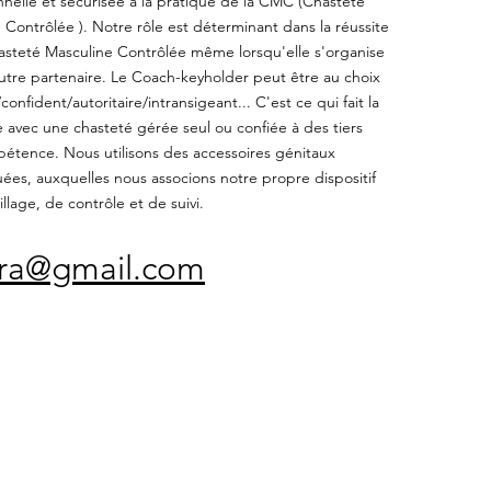
nnelle et sécurisée à la pratique de la CMC (Chasteté
 Contrôlée ). Notre rôle est déterminant dans la réussite
steté Masculine Contrôlée même lorsqu'elle s'organise
utre partenaire. Le Coach-keyholder peut être au choix
onfident/autoritaire/intransigeant... C'est ce qui fait la
e avec une chasteté gérée seul ou confiée à des tiers
étence. Nous utilisons des accessoires génitaux
es, auxquelles nous associons notre propre dispositif
llage, de contrôle et de suivi.
fra@gmail.com