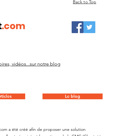
Back to Top
t
.com
ires, vidéos...sur notre blog
ticles
Le blog
com a été créé afin de proposer une solution