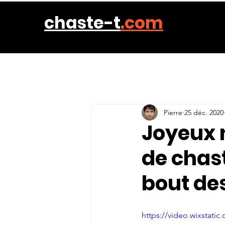
chaste-t
.com
Pierre
25 déc. 2020
Joyeux n
de chast
bout de
https://video.wixstat