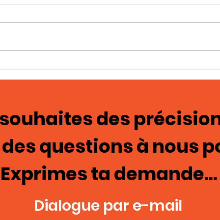
Photo-témoignages
Tém
Cage de chasteté 129
ima
mas
 souhaites des précision
 des questions à nous p
Exprimes ta demande...
Dialogue par e-mail