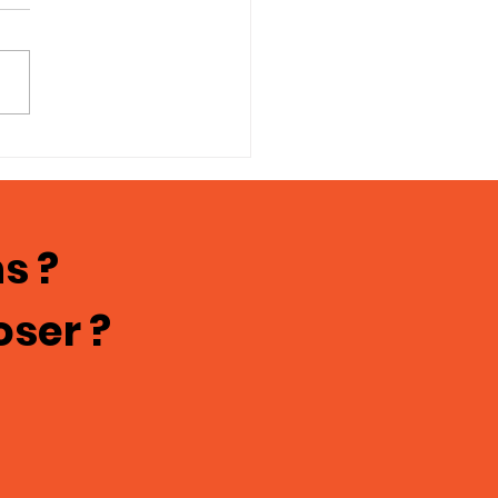
oignages en
ges; chasteté
culine 121
s ?
oser ?