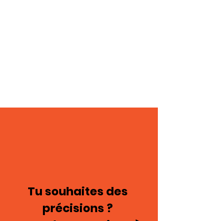
masculine 121
Tu souhaites des
précisions ?