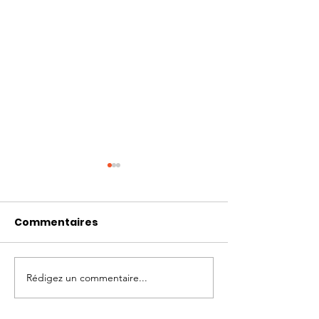
Commentaires
Rédigez un commentaire...
Photo-témoignages
Témoignages
Cage de chasteté 129
images; chas