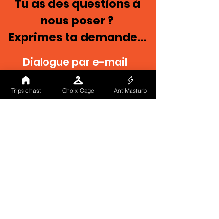
Tu as des questions à
nous poser ?
Exprimes ta demande...
Dialogue par e-mail
Trips chast
Choix Cage
AntiMasturb
ENVOYER