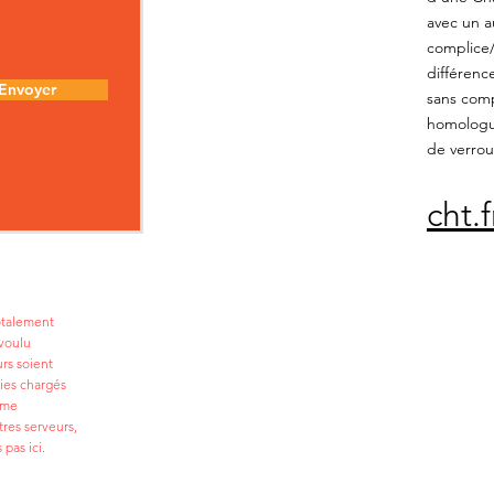
avec un a
complice/c
différenc
Envoyer
sans comp
homologué
de verroui
cht.
totalement
voulu
urs soient
ies chargés
ême
tres serveurs,
 pas ici.