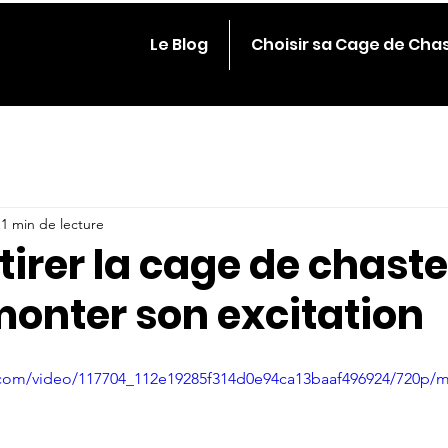
Le Blog
Choisir sa Cage de Cha
1 min de lecture
retirer la cage de chaste
monter son excitation
ic.com/video/117704_112e19285f314d0e94ca13baaf496924/720p/m