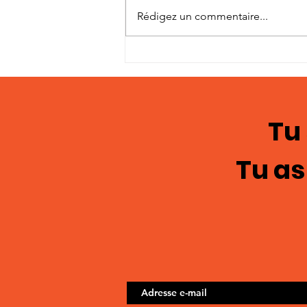
Rédigez un commentaire...
Témoignages en
images; chasteté
masculine 122
Tu
Tu as