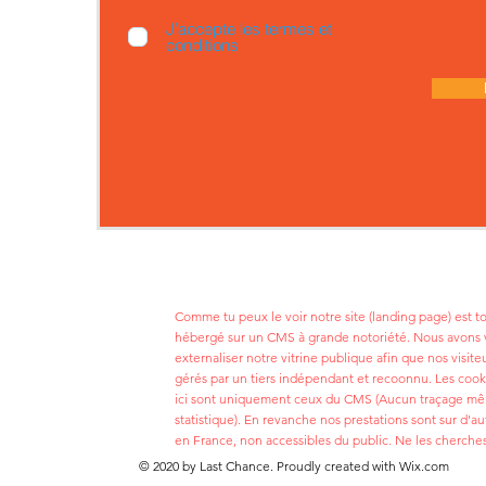
J’accepte les termes et
conditions
Comme tu peux le voir notre site (landing page) est 
hébergé sur un CMS à grande notoriété. Nous avons 
externaliser notre vitrine publique afin que nos visite
gérés par un tiers indépendant et recoonnu. Les cook
ici sont uniquement ceux du CMS (Aucun traçage m
statistique). En revanche nos prestations sont sur d'au
en France, non accessibles du public. Ne les cherches
© 2020 by Last Chance. Proudly created with
Wix.com