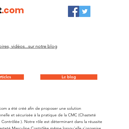
t
.com
ires, vidéos...sur notre blog
ticles
Le blog
com a été créé afin de proposer une solution
nnelle et sécurisée à la pratique de la CMC (Chasteté
 Contrôlée ). Notre rôle est déterminant dans la réussite
steté Masculine Contrôlée même lorsqu'elle s'organise