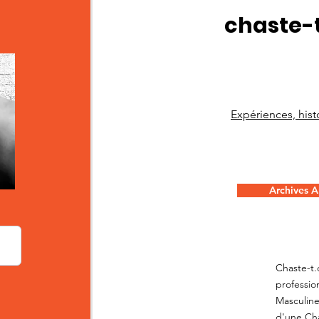
chaste-
Expériences, histo
Archives Ar
Chaste-t.
professio
Masculine
d'une Cha