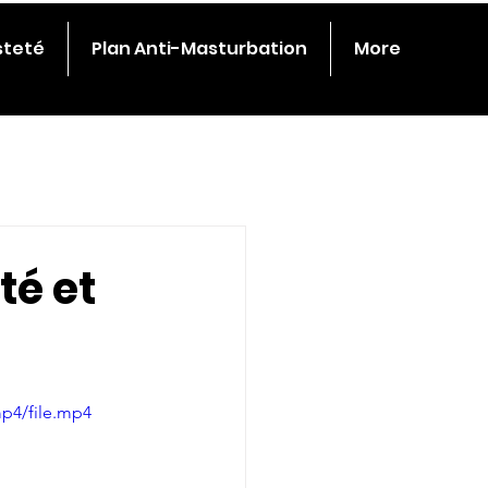
steté
Plan Anti-Masturbation
More
té et
p4/file.mp4