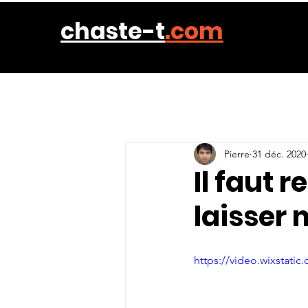
chaste-t
.com
Pierre
31 déc. 2020
Il faut 
laisser 
https://video.wixstat