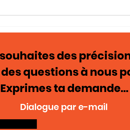
Photo-témoignages
Tém
Cage de chasteté 129
ima
mas
 souhaites des précision
 des questions à nous p
Exprimes ta demande...
Dialogue par e-mail