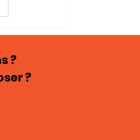
oignages en
ges; chasteté
culine 121
s ?
oser ?