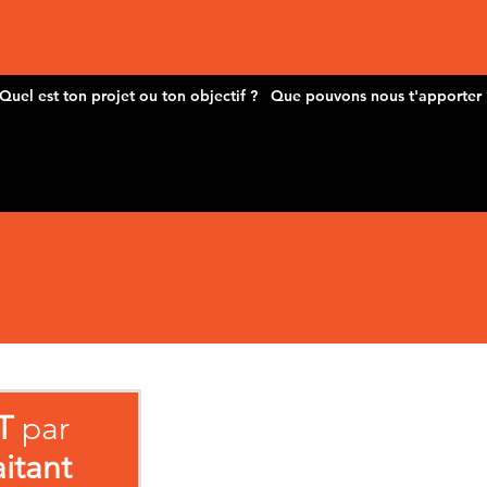
T
par
aitant