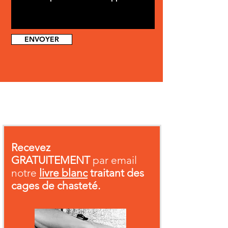
ENVOYER
Recevez
GRATUITEMENT
par email
notre
livre blanc
traitant des
cages de chasteté.