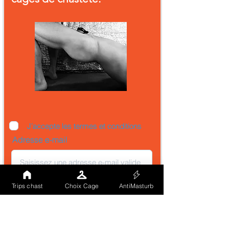
J’accepte les termes et conditions
Adresse e-mail
Envoyer
Trips chast
Choix Cage
AntiMasturb