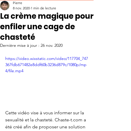
Pierre
8 nov. 2020
1 min de lecture
La crème magique pour
enfiler une cage de
chasteté
Dernière mise à jour :
26 nov. 2020
https://video.wixstatic.com/video/117704_747
367fdb671482e8ddf60b3236d879c/1080p/mp
4/file.mp4
Cette vidéo vise à vous informer sur la 
sexualité et la chasteté. 
Chaste-t.com
 a 
été créé afin de proposer une solution 