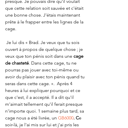
presque. Je pouvais dire qu'il voulait 
que cette relation soit sauvée et c'était 
une bonne chose. J'étais maintenant 
prête à le frapper entre les lignes de la 
cage.
 Je lui dis « Brad. Je veux que tu sois 
ouvert à propos de quelque chose ; je 
veux que ton pénis soit dans une 
cage 
de chasteté
. Dans cette cage, tu ne 
pourras pas jouer avec toi-même ou 
avoir du plaisir avec ton pénis quand tu 
seras dans cette cage. ».  Après 4 
heures à lui expliquer pourquoi et ce 
que c'est, il a accepté. Il a dit qu'il 
m'aimait tellement qu'il ferait presque 
n'importe quoi. 1 semaine plus tard, sa 
cage nous a été livrée, un 
GB6000
. C
e 
soir-là, je l'ai mis sur lui et j'ai pris les 