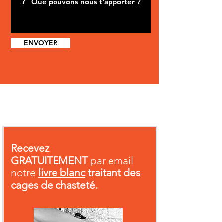
ENVOYER
Recevez
GRATUITEMENT
par email
notre
livre blanc
traitant des
cages de chasteté.