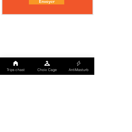
Envoyer
Trips chast
Choix Cage
AntiMasturb
Comme tu peux le voir notre site (landing
page) est totalement hébergé sur un CMS à
grande notoriété. Nous avons voulu
externaliser notre vitrine publique afin que
nos visiteurs soient gérés par un tiers
indépendant et recoonnu. Les cookies
chargés ici sont uniquement ceux du CMS
(Aucun traçage même statistique). En
revanche nos prestations sont sur d'autres