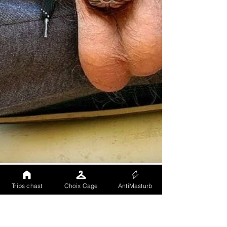
Trips chast
Choix Cage
AntiMasturb